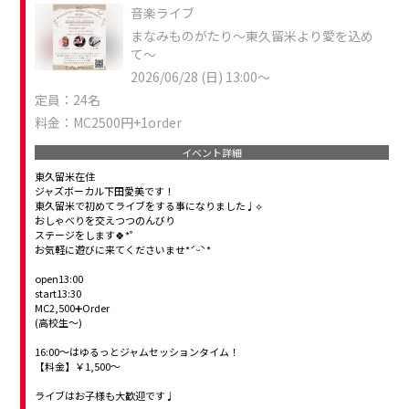
音楽ライブ
まなみものがたり〜東久留米より愛を込め
て〜
2026/06/28 (日) 13:00～
定員：24名
料金：MC2500円+1order
イベント詳細
東久留米在住
ジャズボーカル下田愛美です！
東久留米で初めてライブをする事になりました♩⟡
おしゃべりを交えつつのんびり
ステージをします🍀*゜
お気軽に遊びに来てくださいませ*ˊᵕˋ*
open13:00
start13:30
MC2,500➕Order
(高校生〜)
16:00〜はゆるっとジャムセッションタイム！
【料金】￥1,500〜
ライブはお子様も大歓迎です♩