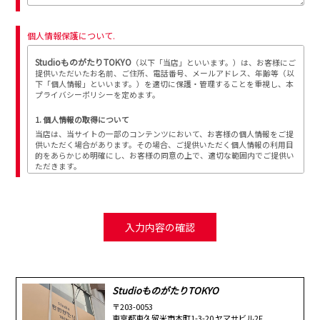
個人情報保護について.
StudioものがたりTOKYO
（以下「当店」といいます。）は、お客様にご
提供いただいたお名前、ご住所、電話番号、メールアドレス、年齢等（以
下「個人情報」といいます。）を適切に保護・管理することを重視し、本
プライバシーポリシーを定めます。
1. 個人情報の取得について
当店は、当サイトの一部のコンテンツにおいて、お客様の個人情報をご提
供いただく場合があります。その場合、ご提供いただく個人情報の利用目
的をあらかじめ明確にし、お客様の同意の上で、適切な範囲内でご提供い
ただきます。
2. 個人情報の管理について
当店は、不正なアクセスや情報の紛失、破綻、改竄、漏洩等が生じぬよう
安全管理を徹底します。業務の一部として、個人情報の取り扱いを業者へ
委託する場合がありますが、秘密保持契約を結んだ上で、委託業者の監督
は、当店が責任をもって行います。また、前記以外では法令に基く手続き
を経て、司法関係機関等からの要請があった場合を除いては、第三者に開
示することは一切ありません。
3. 個人情報の利用について
StudioものがたりTOKYO
当店は、取得等の際に示した利用目的の範囲内で、かつ業務の遂行上必要
〒203-0053
な限度内で、個人情報を利用します。個人情報の取り扱いを第三者に委託
東京都東久留米市本町1-3-20 ヤマサビル2F
する場合は、当該第三者に秘密を厳守するよう契約を締結し、その責任の