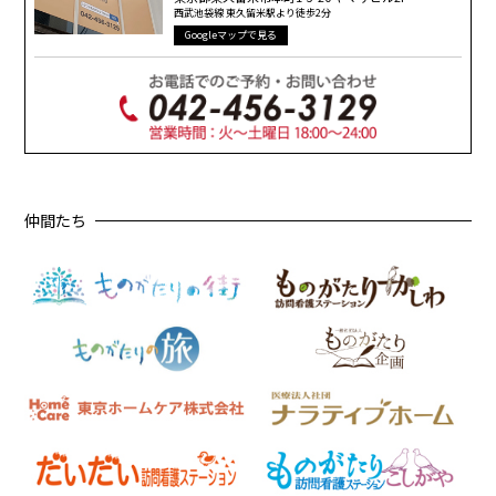
西武池袋線 東久留米駅より徒歩2分
所在を明確にし、個人情報の安全管理のために必要かつ適切な監督を行い
ます。
Googleマップで見る
4. 個人情報の第三者提供について
当店は、以下に定める場合を除き、原則として個人情報を第三者に提供し
ません。
・ お客様の同意がある場合
・ 個人情報保護法その他法令に定めのある場合
5. 個人情報に関するお問い合わせ（訂正・開示・削除）について
当店は、お客様がご自身の個人情報について、開示・訂正・利用停止・消
仲間たち
去を申し出られた場合は速やかに対応します。
6. 個人情報保護関連規程の制定・実施・改善
当店は、上記の方針を徹底するため、これを全職員並びに関係者に周知・
実施し、本プライバシーポリシーの内容を継続的に見直し、改善に努めま
す。
StudioものがたりTOKYO
〒203-0053 東京都東久留米市本町1-3-20
TEL：042-456-3129
E-mail：
info@studiomonogatari.com