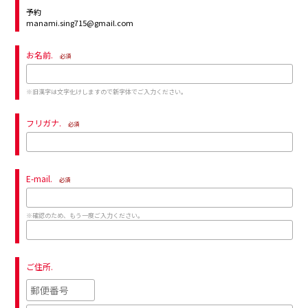
予約
manami.sing715@gmail.com
お名前.
必須
※旧漢字は文字化けしますので新字体でご入力ください。
フリガナ.
必須
E-mail.
必須
※確認のため、もう一度ご入力ください。
ご住所.