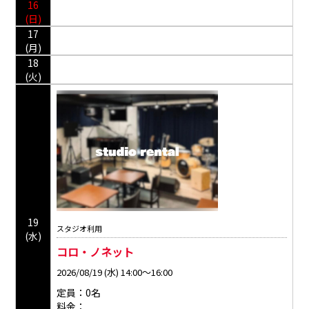
16
(日)
17
(月)
18
(火)
19
スタジオ利用
(水)
コロ・ノネット
2026/08/19 (水) 14:00～16:00
定員：0名
料金：