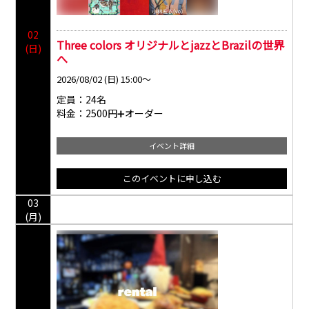
02
Three colors オリジナルとjazzとBrazilの世界
(日)
へ
2026/08/02 (日) 15:00～
定員：24名
料金：2500円➕オーダー
イベント詳細
このイベントに
申し込む
03
(月)