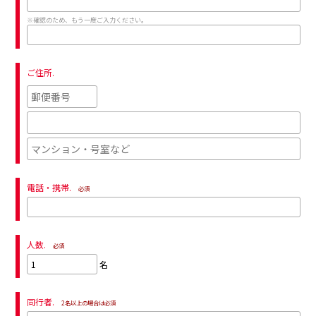
※確認のため、もう一度ご入力ください。
ご住所.
電話・携帯.
必須
人数.
必須
名
同行者.
2名以上の場合は必須