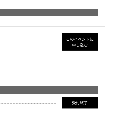
このイベントに
申し込む
満員御礼
受付終了