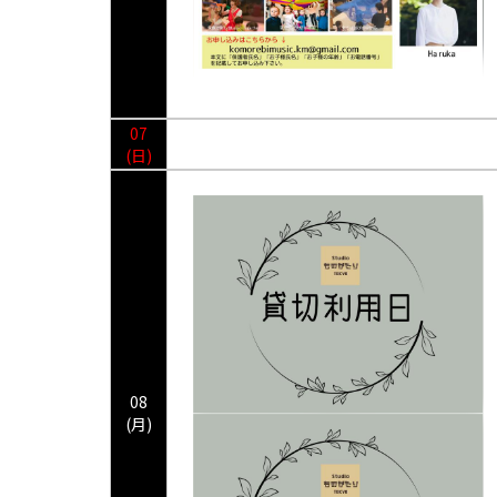
07
(日)
08
(月)