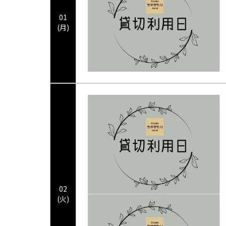
01
(月)
02
(火)